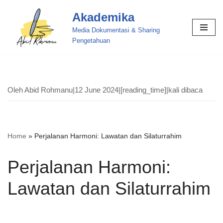
Akademika
Skip
Media Dokumentasi & Sharing
to
Pengetahuan
content
Oleh Abid Rohmanu
|
12 June 2024
|
[reading_time]
|
kali dibaca
Home
»
Perjalanan Harmoni: Lawatan dan Silaturrahim
Perjalanan Harmoni:
Lawatan dan Silaturrahim