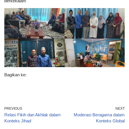
berkekalan!
Bagikan ke:
PREVIOUS
NEXT
Relasi Fikih dan Akhlak dalam
Moderasi Beragama dalam
Konteks Jihad
Konteks Global